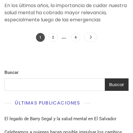
En los últimos años, la importancia de cuidar nuestra
salud mental ha cobrado mayor relevancia,
especialmente luego de las emergencias
Paginación
…
Page
Page
Page
1
2
4
de
entradas
Buscar
Buscar
ÚLTIMAS PUBLICACIONES
El legado de Barry Segal y la salud mental en El Salvador
Celebramos a quienes hacen posible impulsar los cambios