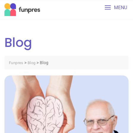
Skip
MENU
to
content
Blog
>
>
Blog
Funpres
Blog