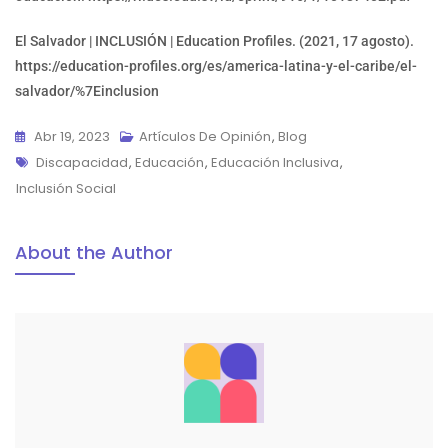
El Salvador | INCLUSIÓN | Education Profiles. (2021, 17 agosto).
https://education-profiles.org/es/america-latina-y-el-caribe/el-
salvador/%7Einclusion
Abr 19, 2023
Artículos De Opinión
,
Blog
Etiquetas
Discapacidad
,
Educación
,
Educación Inclusiva
,
Inclusión Social
About the Author