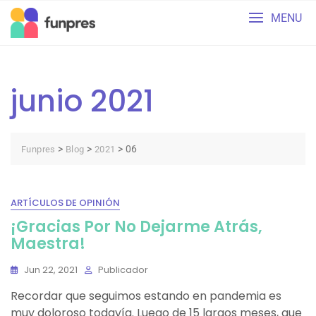
Skip
MENU
to
content
junio 2021
>
>
>
06
Funpres
Blog
2021
ARTÍCULOS DE OPINIÓN
¡Gracias Por No Dejarme Atrás,
Maestra!
Jun 22, 2021
Publicador
Recordar que seguimos estando en pandemia es
muy doloroso todavía. Luego de 15 largos meses, que