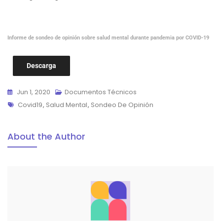
Informe de sondeo de opinión sobre salud mental durante pandemia por COVID-19
Descarga
Jun 1, 2020
Documentos Técnicos
Etiquetas
Covid19
,
Salud Mental
,
Sondeo De Opinión
About the Author