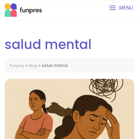
Skip
MENU
to
content
salud mental
>
>
salud mental
Funpres
Blog