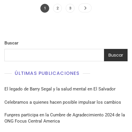
Paginación
Page
Page
Page
1
2
3
de
entradas
Buscar
Buscar
ÚLTIMAS PUBLICACIONES
El legado de Barry Segal y la salud mental en El Salvador
Celebramos a quienes hacen posible impulsar los cambios
Funpres participa en la Cumbre de Agradecimiento 2024 de la
ONG Focus Central America