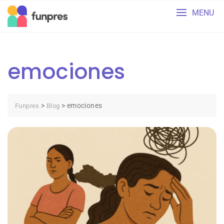
Skip
MENU
to
content
emociones
>
>
emociones
Funpres
Blog