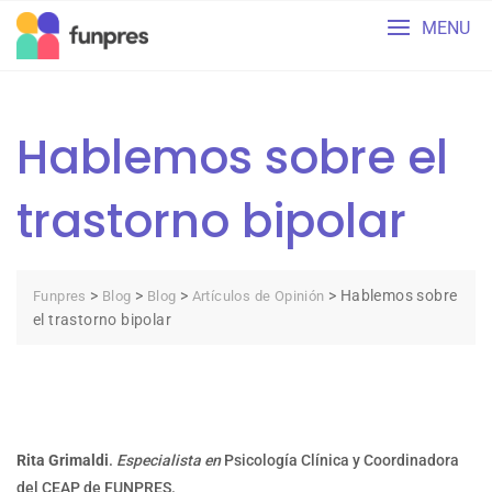
Skip
MENU
to
content
Hablemos sobre el
trastorno bipolar
>
>
>
>
Hablemos sobre
Funpres
Blog
Blog
Artículos de Opinión
el trastorno bipolar
Rita Grimaldi
.
Especialista en
Psicología Clínica y Coordinadora
del CEAP de FUNPRES.