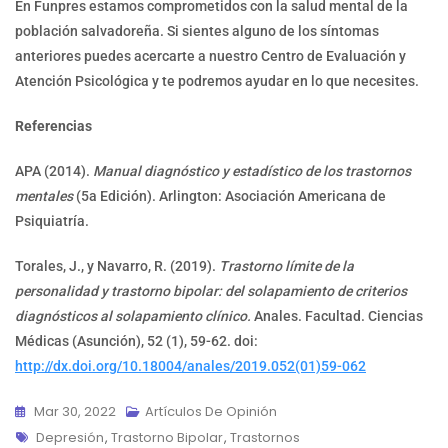
En Funpres estamos comprometidos con la salud mental de la
población salvadoreña. Si sientes alguno de los síntomas
anteriores puedes acercarte a nuestro Centro de Evaluación y
Atención Psicológica y te podremos ayudar en lo que necesites.
Referencias
APA (2014).
Manual diagnóstico y estadístico de los trastornos
mentales
(5a Edición). Arlington: Asociación Americana de
Psiquiatría.
Torales, J., y Navarro, R. (2019).
Trastorno límite de la
personalidad y trastorno bipolar: del solapamiento de criterios
diagnósticos al solapamiento clínico.
Anales. Facultad. Ciencias
Médicas (Asunción), 52 (1), 59-62. doi:
http://dx.doi.org/10.18004/anales/2019.052(01)59-062
Mar 30, 2022
Artículos De Opinión
Etiquetas
Depresión
,
Trastorno Bipolar
,
Trastornos