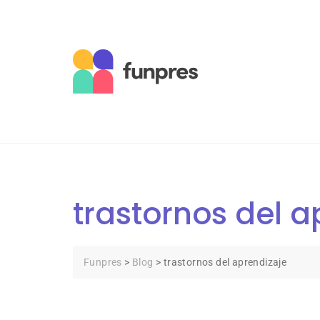
Skip
to
content
trastornos del a
Funpres
>
Blog
>
trastornos del aprendizaje